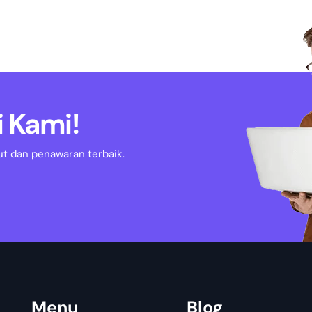
 Kami!
ut dan penawaran terbaik.
Menu
Blog