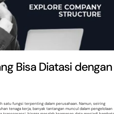
ng Bisa Diatasi dengan
 satu fungsi terpenting dalam perusahaan. Namun, seiring
han tenaga kerja, banyak tantangan muncul dalam pengelolaan
a transparansi, hingga masalah keamanan data menjadi hambat